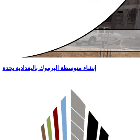
إنشاء متوسطة اليرموك بالبغدادية بجدة