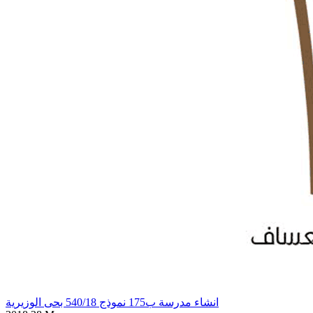
انشاء مدرسة ب175 نموذج 540/18 بحى الوزيرية