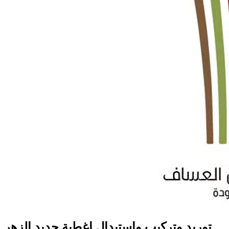
توريد وتركيب واستبدال اغطية حديد الزهر